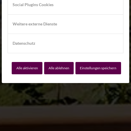
Social Plugins Cookies
WEITERLESEN
VIDEO
Weitere externe Dienste
Datenschutz
Alle aktivieren
Alle ablehnen
Einstellungen speichern