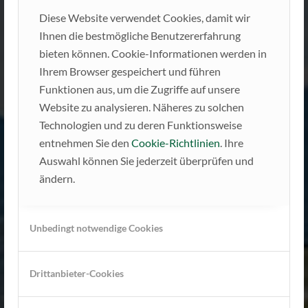
Diese Website verwendet Cookies, damit wir
Ihnen die bestmögliche Benutzererfahrung
bieten können. Cookie-Informationen werden in
Ihrem Browser gespeichert und führen
Funktionen aus, um die Zugriffe auf unsere
Website zu analysieren. Näheres zu solchen
Technologien und zu deren Funktionsweise
entnehmen Sie den
Cookie-Richtlinien
. Ihre
Auswahl können Sie jederzeit überprüfen und
HERZLICH WILLKOMMEN
ändern.
IN KUENS BEI MERAN!
Unbedingt notwendige Cookies
Erleben Sie unser kleines aber feines,
familiengeführtes Apartmenthaus –
Drittanbieter-Cookies
inmitten von Wiesen, Apfelbäumen und
Berggipfeln!