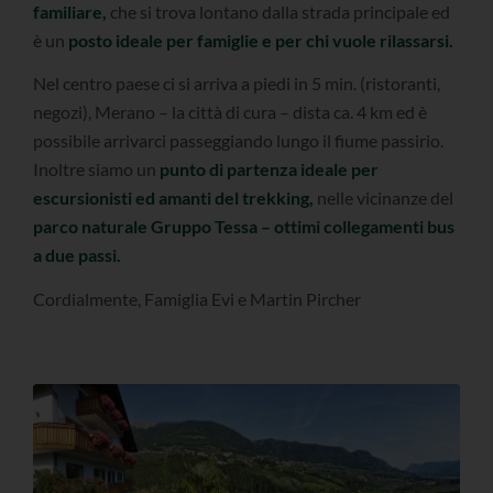
familiare,
che si trova lontano dalla strada principale ed
è un
posto ideale per famiglie e per chi vuole rilassarsi.
Nel centro paese ci si arriva a piedi in 5 min. (ristoranti,
negozi), Merano – la città di cura – dista ca. 4 km ed è
possibile arrivarci passeggiando lungo il fiume passirio.
Inoltre siamo un
punto di partenza ideale per
escursionisti ed amanti del trekking
,
nelle vicinanze del
parco naturale Gruppo Tessa – ottimi collegamenti bus
a due passi.
Cordialmente, Famiglia Evi e Martin Pircher
Vista panoramica dal nostro prato sul monte Ivigna, Scena e
Merano