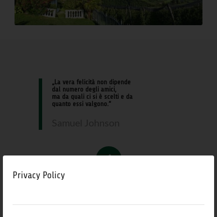
„La vera felicità non dipende
dal numero degli amici,
ma da quali ci si è scelti e da
quanto essi valgono.“
Samuel Johnson
Privacy Policy
COMUNE DI CAINES
Caines è il