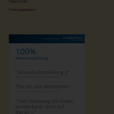
Video & Foto
Come raggiungerci
Evi Apartment
100%
Weiterempfehlung
"
Absolute Empfehlung :)
"
Kerstin und Stefan, 56-60, September 2025
"
Ein Ort zum Wohlfühlen
"
Anke und Michael, 56-60, September 2025
"
Tolle Wohnung mit einem
wunderbaren Blick auf
Meran ...
"