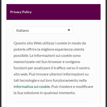
comune più
piccolo
Privacy Policy
dell’Alto Adige
ed uno fra i
più
piccoli d’Italia
Italiano
per estensione
superficiale, il toponimo è attestato
Questo sito Web utilizza i cookie in modo da
per la prima volta nel 720 come
poterle offrire la migliore esperienza utente
Cainina.
possibile. Le informazioni sui cookie sono
Il villaggio è una
fondazione dei
memorizzate nel Suo browser e svolgono
vescovi di Frisinga
che qui, dal
funzioni per analizzare il traffico verso il nostro
primo medioevo, avevano ingenti
sito web. Può trovare ulteriori informazioni su
possedimenti devoluti loro da parte
tali tecnologie e sul loro funzionamento nella
del casato baiuvaro degli Agilolfingi.
Informativa sui cookie
. Può rivedere e modificare
L’attuale territorio di Caines venne
la Sua selezione in qualsiasi momento.
infatti dato in donazione nell’anno
718 al Vescovato di Frisinga dal