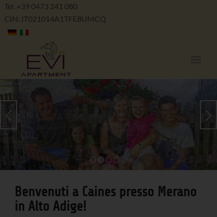
Tel. +39 0473 241 080
CIN: IT021014A1TFE8UMCQ
1
2
3
4
5
Benvenuti a Caines presso Merano
in Alto Adige!