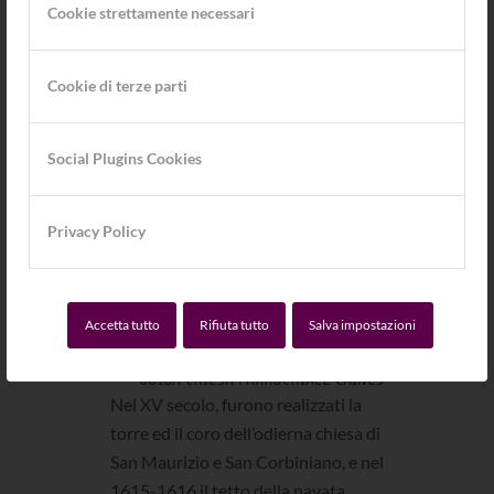
duca di Baviera Grimoaldo. L’attuale
Cookie strettamente necessari
chiesa parrocchiale del paese
risale
alla tarda epoca romana ed è
Cookie di terze parti
dedicata a
San Maurizio e San
Corbiniano,
e lo stemma mostra
Corbiniano, che fondò un
Social Plugins Cookies
monastero a Caines, nel suo viaggio
a Roma con l’orso.
Privacy Policy
Accetta tutto
Rifiuta tutto
Salva impostazioni
GUIDA CHIESA PARROCHIALE CAINES
Nel XV secolo, furono realizzati la
torre ed il coro dell’odierna chiesa di
San Maurizio e San Corbiniano, e nel
1615-1616 il tetto della navata